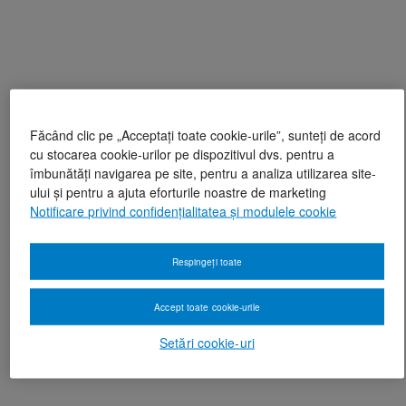
Făcând clic pe „Acceptați toate cookie-urile”, sunteți de acord
cu stocarea cookie-urilor pe dispozitivul dvs. pentru a
îmbunătăți navigarea pe site, pentru a analiza utilizarea site-
ului și pentru a ajuta eforturile noastre de marketing
Notificare privind confidențialitatea și modulele cookie
Respingeți toate
Accept toate cookie-urile
Setări cookie-uri