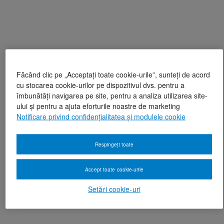
Făcând clic pe „Acceptați toate cookie-urile”, sunteți de acord
cu stocarea cookie-urilor pe dispozitivul dvs. pentru a
îmbunătăți navigarea pe site, pentru a analiza utilizarea site-
ului și pentru a ajuta eforturile noastre de marketing
Notificare privind confidențialitatea și modulele cookie
Respingeți toate
Accept toate cookie-urile
Setări cookie-uri