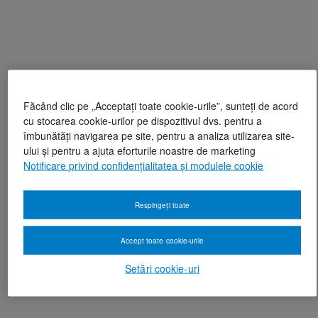
Făcând clic pe „Acceptați toate cookie-urile”, sunteți de acord
cu stocarea cookie-urilor pe dispozitivul dvs. pentru a
îmbunătăți navigarea pe site, pentru a analiza utilizarea site-
ului și pentru a ajuta eforturile noastre de marketing
Notificare privind confidențialitatea și modulele cookie
Respingeți toate
Accept toate cookie-urile
Setări cookie-uri