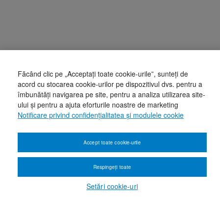
Făcând clic pe „Acceptați toate cookie-urile”, sunteți de
acord cu stocarea cookie-urilor pe dispozitivul dvs. pentru a
îmbunătăți navigarea pe site, pentru a analiza utilizarea site-
ului și pentru a ajuta eforturile noastre de marketing
Notificare privind confidențialitatea și modulele cookie
Accept toate cookie-urile
Respingeți toate
Setări cookie-uri