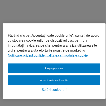
Făcând clic pe „Acceptați toate cookie-urile”, sunteți de acord
cu stocarea cookie-urilor pe dispozitivul dvs. pentru a
îmbunătăți navigarea pe site, pentru a analiza utilizarea site-
ului și pentru a ajuta eforturile noastre de marketing
Notificare privind confidențialitatea și modulele cookie
Respingeți toate
Accept toate cookie-urile
Setări cookie-uri