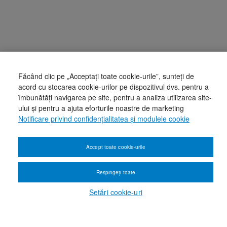
Făcând clic pe „Acceptați toate cookie-urile”, sunteți de
acord cu stocarea cookie-urilor pe dispozitivul dvs. pentru a
îmbunătăți navigarea pe site, pentru a analiza utilizarea site-
ului și pentru a ajuta eforturile noastre de marketing
Notificare privind confidențialitatea și modulele cookie
Accept toate cookie-urile
Respingeți toate
Setări cookie-uri