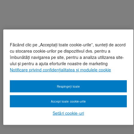
Făcând clic pe „Acceptați toate cookie-urile”, sunteți de acord
cu stocarea cookie-urilor pe dispozitivul dvs. pentru a
îmbunătăți navigarea pe site, pentru a analiza utilizarea site-
ului și pentru a ajuta eforturile noastre de marketing
Notificare privind confidențialitatea și modulele cookie
Respingeți toate
Accept toate cookie-urile
Setări cookie-uri