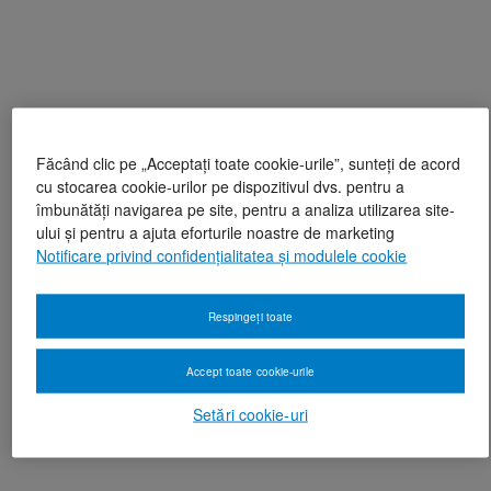
Făcând clic pe „Acceptați toate cookie-urile”, sunteți de acord
cu stocarea cookie-urilor pe dispozitivul dvs. pentru a
îmbunătăți navigarea pe site, pentru a analiza utilizarea site-
ului și pentru a ajuta eforturile noastre de marketing
Notificare privind confidențialitatea și modulele cookie
Respingeți toate
Accept toate cookie-urile
Setări cookie-uri