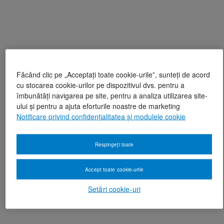
Făcând clic pe „Acceptați toate cookie-urile”, sunteți de acord
cu stocarea cookie-urilor pe dispozitivul dvs. pentru a
îmbunătăți navigarea pe site, pentru a analiza utilizarea site-
ului și pentru a ajuta eforturile noastre de marketing
Notificare privind confidențialitatea și modulele cookie
Respingeți toate
Accept toate cookie-urile
Setări cookie-uri