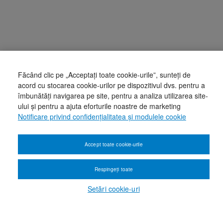
Făcând clic pe „Acceptați toate cookie-urile”, sunteți de
acord cu stocarea cookie-urilor pe dispozitivul dvs. pentru a
îmbunătăți navigarea pe site, pentru a analiza utilizarea site-
ului și pentru a ajuta eforturile noastre de marketing
Notificare privind confidențialitatea și modulele cookie
Accept toate cookie-urile
Respingeți toate
Setări cookie-uri