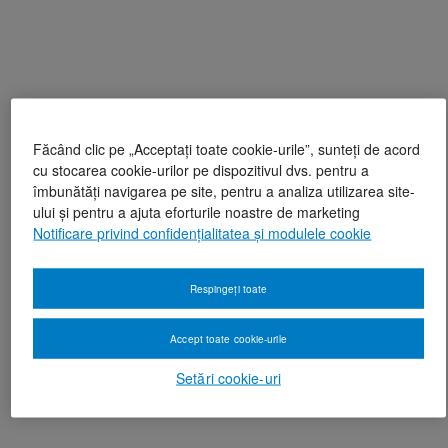
Făcând clic pe „Acceptați toate cookie-urile”, sunteți de acord
cu stocarea cookie-urilor pe dispozitivul dvs. pentru a
îmbunătăți navigarea pe site, pentru a analiza utilizarea site-
ului și pentru a ajuta eforturile noastre de marketing
Notificare privind confidențialitatea și modulele cookie
Respingeți toate
Accept toate cookie-urile
Setări cookie-uri