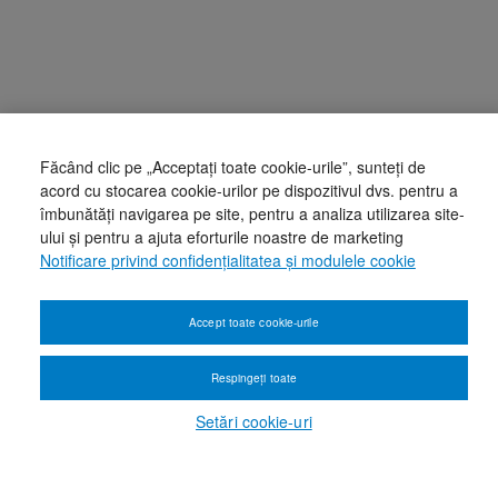
Făcând clic pe „Acceptați toate cookie-urile”, sunteți de
acord cu stocarea cookie-urilor pe dispozitivul dvs. pentru a
îmbunătăți navigarea pe site, pentru a analiza utilizarea site-
ului și pentru a ajuta eforturile noastre de marketing
Notificare privind confidențialitatea și modulele cookie
Accept toate cookie-urile
Respingeți toate
Setări cookie-uri