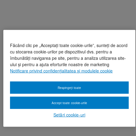
Făcând clic pe „Acceptați toate cookie-urile”, sunteți de acord
cu stocarea cookie-urilor pe dispozitivul dvs. pentru a
îmbunătăți navigarea pe site, pentru a analiza utilizarea site-
ului și pentru a ajuta eforturile noastre de marketing
Notificare privind confidențialitatea și modulele cookie
Respingeți toate
Accept toate cookie-urile
Setări cookie-uri