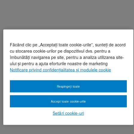
Făcând clic pe „Acceptați toate cookie-urile”, sunteți de acord
cu stocarea cookie-urilor pe dispozitivul dvs. pentru a
îmbunătăți navigarea pe site, pentru a analiza utilizarea site-
ului și pentru a ajuta eforturile noastre de marketing
Notificare privind confidențialitatea și modulele cookie
Respingeți toate
Accept toate cookie-urile
Setări cookie-uri