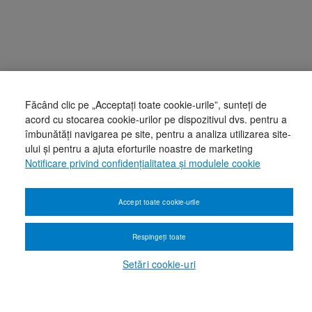
Făcând clic pe „Acceptați toate cookie-urile”, sunteți de
acord cu stocarea cookie-urilor pe dispozitivul dvs. pentru a
îmbunătăți navigarea pe site, pentru a analiza utilizarea site-
ului și pentru a ajuta eforturile noastre de marketing
Notificare privind confidențialitatea și modulele cookie
Accept toate cookie-urile
Respingeți toate
Setări cookie-uri