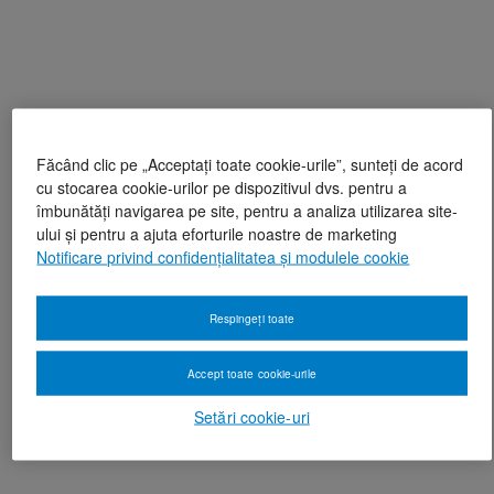
Făcând clic pe „Acceptați toate cookie-urile”, sunteți de acord
cu stocarea cookie-urilor pe dispozitivul dvs. pentru a
îmbunătăți navigarea pe site, pentru a analiza utilizarea site-
ului și pentru a ajuta eforturile noastre de marketing
Notificare privind confidențialitatea și modulele cookie
Respingeți toate
Accept toate cookie-urile
Setări cookie-uri