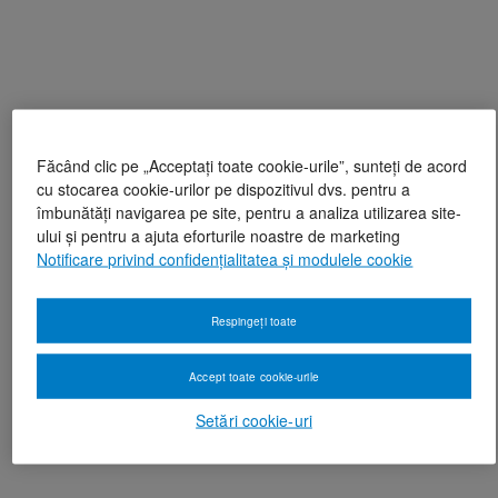
Făcând clic pe „Acceptați toate cookie-urile”, sunteți de acord
cu stocarea cookie-urilor pe dispozitivul dvs. pentru a
îmbunătăți navigarea pe site, pentru a analiza utilizarea site-
ului și pentru a ajuta eforturile noastre de marketing
Notificare privind confidențialitatea și modulele cookie
Respingeți toate
Accept toate cookie-urile
Setări cookie-uri