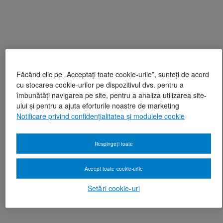
Făcând clic pe „Acceptați toate cookie-urile”, sunteți de acord
cu stocarea cookie-urilor pe dispozitivul dvs. pentru a
îmbunătăți navigarea pe site, pentru a analiza utilizarea site-
ului și pentru a ajuta eforturile noastre de marketing
Notificare privind confidențialitatea și modulele cookie
Respingeți toate
Accept toate cookie-urile
Setări cookie-uri