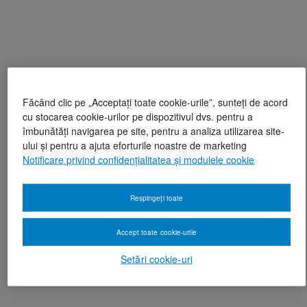
Făcând clic pe „Acceptați toate cookie-urile”, sunteți de acord
cu stocarea cookie-urilor pe dispozitivul dvs. pentru a
îmbunătăți navigarea pe site, pentru a analiza utilizarea site-
ului și pentru a ajuta eforturile noastre de marketing
Notificare privind confidențialitatea și modulele cookie
Respingeți toate
Accept toate cookie-urile
Setări cookie-uri