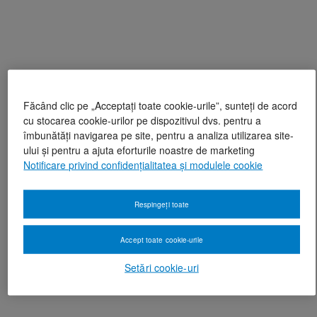
Făcând clic pe „Acceptați toate cookie-urile”, sunteți de acord
cu stocarea cookie-urilor pe dispozitivul dvs. pentru a
îmbunătăți navigarea pe site, pentru a analiza utilizarea site-
ului și pentru a ajuta eforturile noastre de marketing
Notificare privind confidențialitatea și modulele cookie
Respingeți toate
Accept toate cookie-urile
Setări cookie-uri