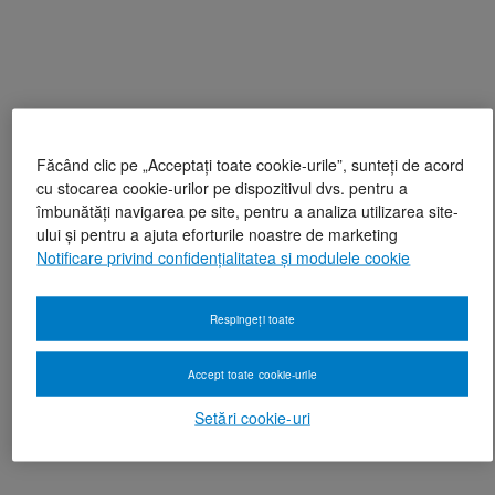
Făcând clic pe „Acceptați toate cookie-urile”, sunteți de acord
cu stocarea cookie-urilor pe dispozitivul dvs. pentru a
îmbunătăți navigarea pe site, pentru a analiza utilizarea site-
ului și pentru a ajuta eforturile noastre de marketing
Notificare privind confidențialitatea și modulele cookie
Respingeți toate
Accept toate cookie-urile
Setări cookie-uri