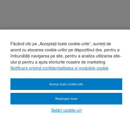
Făcând clic pe „Acceptați toate cookie-urile”, sunteți de
acord cu stocarea cookie-urilor pe dispozitivul dvs. pentru a
îmbunătăți navigarea pe site, pentru a analiza utilizarea site-
ului și pentru a ajuta eforturile noastre de marketing
Notificare privind confidențialitatea și modulele cookie
Accept toate cookie-urile
Respingeți toate
Setări cookie-uri