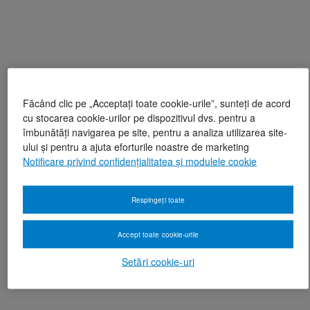
Făcând clic pe „Acceptați toate cookie-urile”, sunteți de acord
cu stocarea cookie-urilor pe dispozitivul dvs. pentru a
îmbunătăți navigarea pe site, pentru a analiza utilizarea site-
ului și pentru a ajuta eforturile noastre de marketing
Notificare privind confidențialitatea și modulele cookie
Respingeți toate
Accept toate cookie-urile
Setări cookie-uri