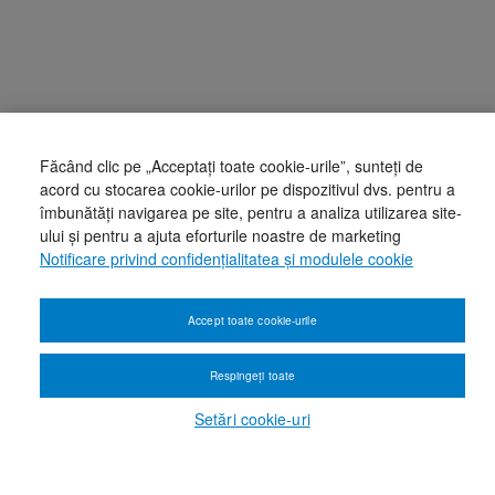
Făcând clic pe „Acceptați toate cookie-urile”, sunteți de
acord cu stocarea cookie-urilor pe dispozitivul dvs. pentru a
îmbunătăți navigarea pe site, pentru a analiza utilizarea site-
ului și pentru a ajuta eforturile noastre de marketing
Notificare privind confidențialitatea și modulele cookie
Accept toate cookie-urile
Respingeți toate
Setări cookie-uri