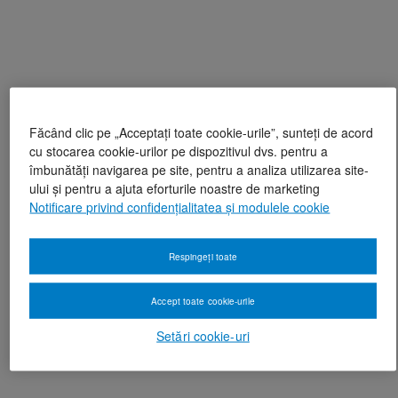
Făcând clic pe „Acceptați toate cookie-urile”, sunteți de acord
cu stocarea cookie-urilor pe dispozitivul dvs. pentru a
îmbunătăți navigarea pe site, pentru a analiza utilizarea site-
ului și pentru a ajuta eforturile noastre de marketing
Notificare privind confidențialitatea și modulele cookie
Respingeți toate
Accept toate cookie-urile
Setări cookie-uri