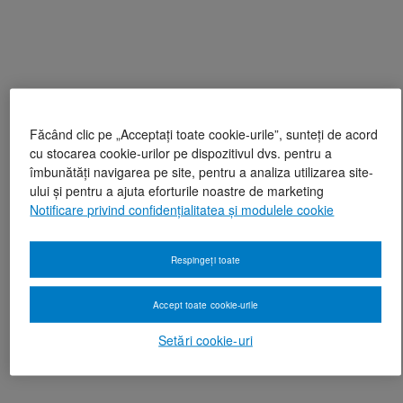
Făcând clic pe „Acceptați toate cookie-urile”, sunteți de acord
cu stocarea cookie-urilor pe dispozitivul dvs. pentru a
îmbunătăți navigarea pe site, pentru a analiza utilizarea site-
ului și pentru a ajuta eforturile noastre de marketing
Notificare privind confidențialitatea și modulele cookie
Respingeți toate
Accept toate cookie-urile
Setări cookie-uri