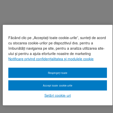
Făcând clic pe „Acceptați toate cookie-urile”, sunteți de acord
cu stocarea cookie-urilor pe dispozitivul dvs. pentru a
îmbunătăți navigarea pe site, pentru a analiza utilizarea site-
ului și pentru a ajuta eforturile noastre de marketing
Notificare privind confidențialitatea și modulele cookie
Respingeți toate
Accept toate cookie-urile
Setări cookie-uri