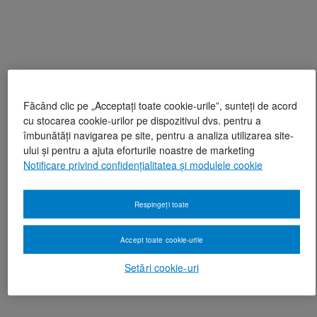
Făcând clic pe „Acceptați toate cookie-urile”, sunteți de acord
cu stocarea cookie-urilor pe dispozitivul dvs. pentru a
îmbunătăți navigarea pe site, pentru a analiza utilizarea site-
ului și pentru a ajuta eforturile noastre de marketing
Notificare privind confidențialitatea și modulele cookie
Respingeți toate
Accept toate cookie-urile
Setări cookie-uri