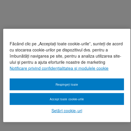
Făcând clic pe „Acceptați toate cookie-urile”, sunteți de acord
cu stocarea cookie-urilor pe dispozitivul dvs. pentru a
îmbunătăți navigarea pe site, pentru a analiza utilizarea site-
ului și pentru a ajuta eforturile noastre de marketing
Notificare privind confidențialitatea și modulele cookie
Respingeți toate
Accept toate cookie-urile
Setări cookie-uri