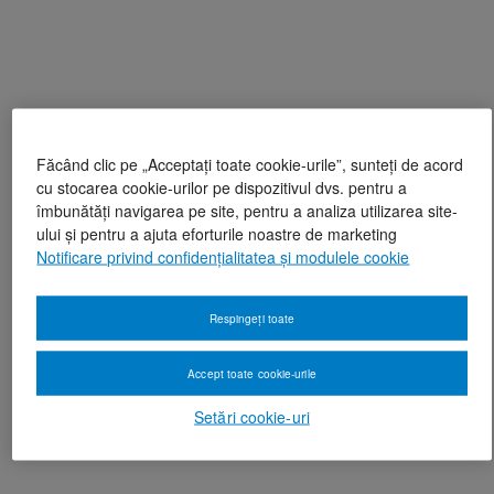
Făcând clic pe „Acceptați toate cookie-urile”, sunteți de acord
cu stocarea cookie-urilor pe dispozitivul dvs. pentru a
îmbunătăți navigarea pe site, pentru a analiza utilizarea site-
ului și pentru a ajuta eforturile noastre de marketing
Notificare privind confidențialitatea și modulele cookie
Respingeți toate
Accept toate cookie-urile
Setări cookie-uri