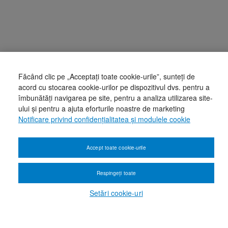
Făcând clic pe „Acceptați toate cookie-urile”, sunteți de
acord cu stocarea cookie-urilor pe dispozitivul dvs. pentru a
îmbunătăți navigarea pe site, pentru a analiza utilizarea site-
ului și pentru a ajuta eforturile noastre de marketing
Notificare privind confidențialitatea și modulele cookie
Accept toate cookie-urile
Respingeți toate
Setări cookie-uri