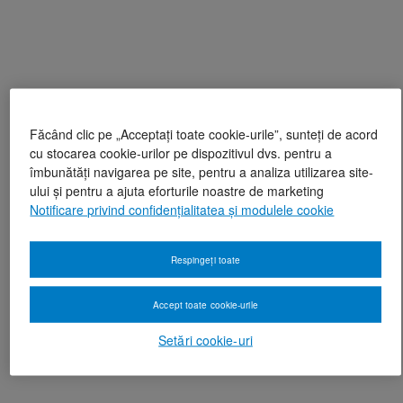
Făcând clic pe „Acceptați toate cookie-urile”, sunteți de acord
cu stocarea cookie-urilor pe dispozitivul dvs. pentru a
îmbunătăți navigarea pe site, pentru a analiza utilizarea site-
ului și pentru a ajuta eforturile noastre de marketing
Notificare privind confidențialitatea și modulele cookie
Respingeți toate
Accept toate cookie-urile
Setări cookie-uri