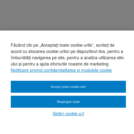
Făcând clic pe „Acceptați toate cookie-urile”, sunteți de
acord cu stocarea cookie-urilor pe dispozitivul dvs. pentru a
îmbunătăți navigarea pe site, pentru a analiza utilizarea site-
ului și pentru a ajuta eforturile noastre de marketing
Notificare privind confidențialitatea și modulele cookie
Accept toate cookie-urile
Respingeți toate
Setări cookie-uri