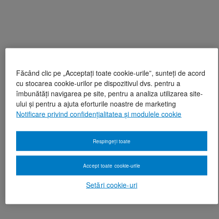
Făcând clic pe „Acceptați toate cookie-urile”, sunteți de acord
cu stocarea cookie-urilor pe dispozitivul dvs. pentru a
îmbunătăți navigarea pe site, pentru a analiza utilizarea site-
ului și pentru a ajuta eforturile noastre de marketing
Notificare privind confidențialitatea și modulele cookie
Respingeți toate
Accept toate cookie-urile
Setări cookie-uri