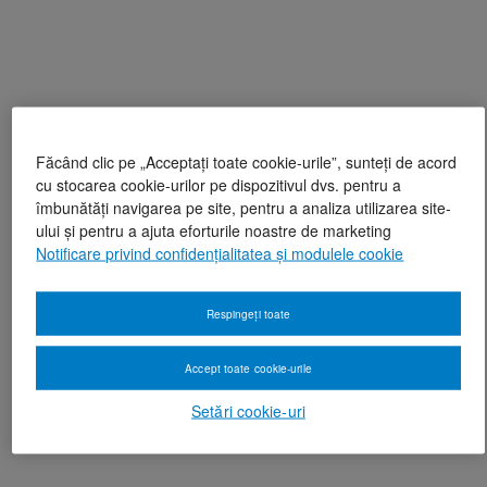
Făcând clic pe „Acceptați toate cookie-urile”, sunteți de acord
cu stocarea cookie-urilor pe dispozitivul dvs. pentru a
îmbunătăți navigarea pe site, pentru a analiza utilizarea site-
ului și pentru a ajuta eforturile noastre de marketing
Notificare privind confidențialitatea și modulele cookie
Respingeți toate
Accept toate cookie-urile
Setări cookie-uri