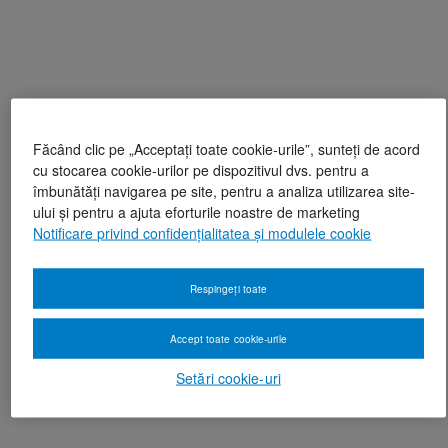
Făcând clic pe „Acceptați toate cookie-urile”, sunteți de acord
cu stocarea cookie-urilor pe dispozitivul dvs. pentru a
îmbunătăți navigarea pe site, pentru a analiza utilizarea site-
ului și pentru a ajuta eforturile noastre de marketing
Notificare privind confidențialitatea și modulele cookie
Respingeți toate
Accept toate cookie-urile
Setări cookie-uri