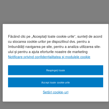
Făcând clic pe „Acceptați toate cookie-urile”, sunteți de acord
cu stocarea cookie-urilor pe dispozitivul dvs. pentru a
îmbunătăți navigarea pe site, pentru a analiza utilizarea site-
ului și pentru a ajuta eforturile noastre de marketing
Notificare privind confidențialitatea și modulele cookie
Respingeți toate
Accept toate cookie-urile
Setări cookie-uri