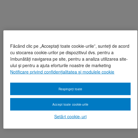
Făcând clic pe „Acceptați toate cookie-urile”, sunteți de acord
cu stocarea cookie-urilor pe dispozitivul dvs. pentru a
îmbunătăți navigarea pe site, pentru a analiza utilizarea site-
ului și pentru a ajuta eforturile noastre de marketing
Notificare privind confidențialitatea și modulele cookie
Respingeți toate
Accept toate cookie-urile
Setări cookie-uri