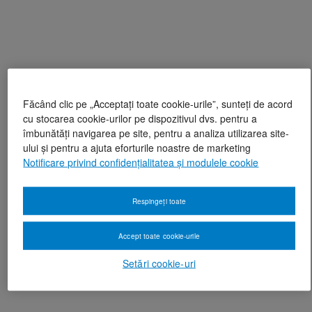
Făcând clic pe „Acceptați toate cookie-urile”, sunteți de acord
cu stocarea cookie-urilor pe dispozitivul dvs. pentru a
îmbunătăți navigarea pe site, pentru a analiza utilizarea site-
ului și pentru a ajuta eforturile noastre de marketing
Notificare privind confidențialitatea și modulele cookie
Respingeți toate
Accept toate cookie-urile
Setări cookie-uri