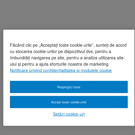
Făcând clic pe „Acceptați toate cookie-urile”, sunteți de acord
cu stocarea cookie-urilor pe dispozitivul dvs. pentru a
îmbunătăți navigarea pe site, pentru a analiza utilizarea site-
ului și pentru a ajuta eforturile noastre de marketing
Notificare privind confidențialitatea și modulele cookie
Respingeți toate
Accept toate cookie-urile
Setări cookie-uri