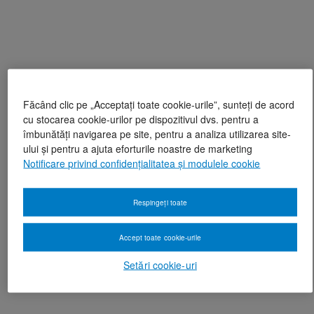
Făcând clic pe „Acceptați toate cookie-urile”, sunteți de acord
cu stocarea cookie-urilor pe dispozitivul dvs. pentru a
îmbunătăți navigarea pe site, pentru a analiza utilizarea site-
ului și pentru a ajuta eforturile noastre de marketing
Notificare privind confidențialitatea și modulele cookie
Respingeți toate
Accept toate cookie-urile
Setări cookie-uri