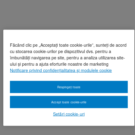
Făcând clic pe „Acceptați toate cookie-urile”, sunteți de acord
cu stocarea cookie-urilor pe dispozitivul dvs. pentru a
îmbunătăți navigarea pe site, pentru a analiza utilizarea site-
ului și pentru a ajuta eforturile noastre de marketing
Notificare privind confidențialitatea și modulele cookie
Respingeți toate
Accept toate cookie-urile
Setări cookie-uri