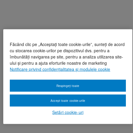
Făcând clic pe „Acceptați toate cookie-urile”, sunteți de acord
cu stocarea cookie-urilor pe dispozitivul dvs. pentru a
îmbunătăți navigarea pe site, pentru a analiza utilizarea site-
ului și pentru a ajuta eforturile noastre de marketing
Notificare privind confidențialitatea și modulele cookie
Respingeți toate
Accept toate cookie-urile
Setări cookie-uri