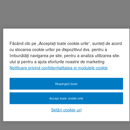
Făcând clic pe „Acceptați toate cookie-urile”, sunteți de acord
cu stocarea cookie-urilor pe dispozitivul dvs. pentru a
îmbunătăți navigarea pe site, pentru a analiza utilizarea site-
ului și pentru a ajuta eforturile noastre de marketing
Notificare privind confidențialitatea și modulele cookie
Respingeți toate
Accept toate cookie-urile
Setări cookie-uri