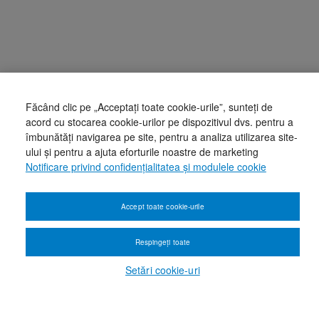
Făcând clic pe „Acceptați toate cookie-urile”, sunteți de
acord cu stocarea cookie-urilor pe dispozitivul dvs. pentru a
îmbunătăți navigarea pe site, pentru a analiza utilizarea site-
ului și pentru a ajuta eforturile noastre de marketing
Notificare privind confidențialitatea și modulele cookie
Accept toate cookie-urile
Respingeți toate
Setări cookie-uri