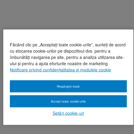
Făcând clic pe „Acceptați toate cookie-urile”, sunteți de acord
cu stocarea cookie-urilor pe dispozitivul dvs. pentru a
îmbunătăți navigarea pe site, pentru a analiza utilizarea site-
ului și pentru a ajuta eforturile noastre de marketing
Notificare privind confidențialitatea și modulele cookie
Respingeți toate
Accept toate cookie-urile
Setări cookie-uri