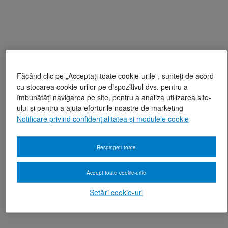
Făcând clic pe „Acceptați toate cookie-urile”, sunteți de acord
cu stocarea cookie-urilor pe dispozitivul dvs. pentru a
îmbunătăți navigarea pe site, pentru a analiza utilizarea site-
ului și pentru a ajuta eforturile noastre de marketing
Notificare privind confidențialitatea și modulele cookie
Respingeți toate
Accept toate cookie-urile
Setări cookie-uri