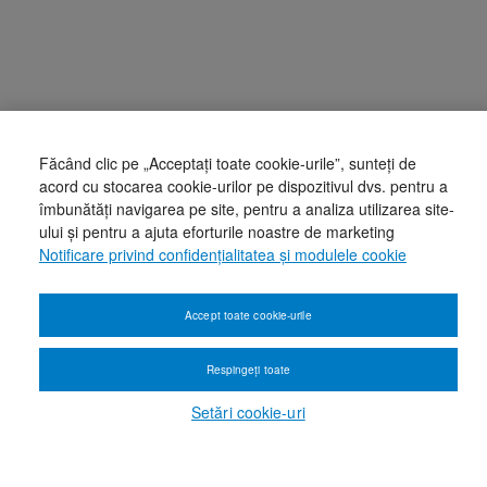
Făcând clic pe „Acceptați toate cookie-urile”, sunteți de
acord cu stocarea cookie-urilor pe dispozitivul dvs. pentru a
îmbunătăți navigarea pe site, pentru a analiza utilizarea site-
ului și pentru a ajuta eforturile noastre de marketing
Notificare privind confidențialitatea și modulele cookie
Accept toate cookie-urile
Respingeți toate
Setări cookie-uri