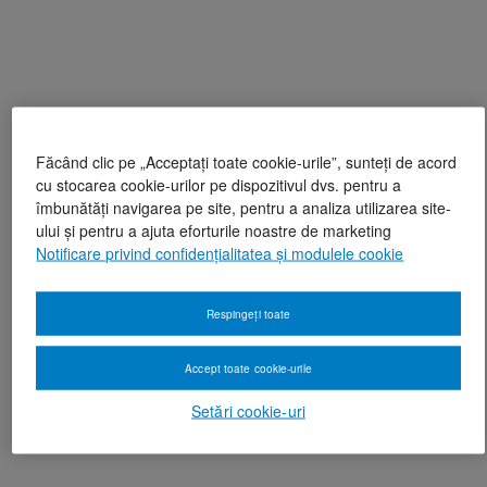
Făcând clic pe „Acceptați toate cookie-urile”, sunteți de acord
cu stocarea cookie-urilor pe dispozitivul dvs. pentru a
îmbunătăți navigarea pe site, pentru a analiza utilizarea site-
ului și pentru a ajuta eforturile noastre de marketing
Notificare privind confidențialitatea și modulele cookie
Respingeți toate
Accept toate cookie-urile
Setări cookie-uri