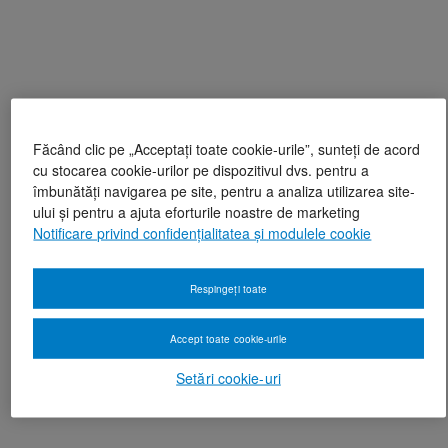
Făcând clic pe „Acceptați toate cookie-urile”, sunteți de acord
cu stocarea cookie-urilor pe dispozitivul dvs. pentru a
îmbunătăți navigarea pe site, pentru a analiza utilizarea site-
ului și pentru a ajuta eforturile noastre de marketing
Notificare privind confidențialitatea și modulele cookie
Respingeți toate
Accept toate cookie-urile
Setări cookie-uri